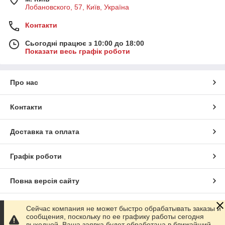
Лобановского, 57, Київ, Україна
Контакти
Сьогодні працює з 10:00 до 18:00
Показати весь графік роботи
Про нас
Контакти
Доставка та оплата
Графік роботи
Повна версія сайту
Сайт створено на маркетплейсі
Prom.ua
Сейчас компания не может быстро обрабатывать заказы и
сообщения, поскольку по ее графику работы сегодня
выходной. Ваша заявка будет обработана в ближайший