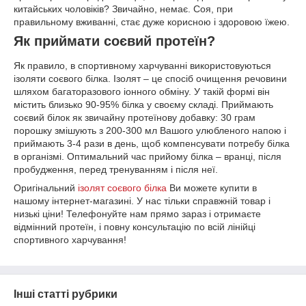
китайських чоловіків? Звичайно, немає. Соя, при
правильному вживанні, стає дуже корисною і здоровою їжею.
Як приймати соєвий протеїн?
Як правило, в спортивному харчуванні використовуються
ізоляти соєвого білка. Ізолят – це спосіб очищення речовини
шляхом багаторазового іонного обміну. У такій формі він
містить близько 90-95% білка у своєму складі. Приймають
соєвий білок як звичайну протеїнову добавку: 30 грам
порошку змішують з 200-300 мл Вашого улюбленого напою і
приймають 3-4 рази в день, щоб компенсувати потребу білка
в організмі. Оптимальний час прийому білка – вранці, після
пробудження, перед тренуванням і після неї.
Оригінальний
ізолят соєвого білка
Ви можете купити в
нашому інтернет-магазині. У нас тільки справжній товар і
низькі ціни! Телефонуйте нам прямо зараз і отримаєте
відмінний протеїн, і повну консультацію по всій лінійці
спортивного харчування!
Інші статті рубрики