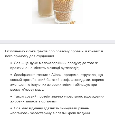
Розглянемо кілька фактів про соєвому протеїні в контексті
його прийому для схуднення.
Соя – це дуже малокалорійний продукт, до того ж
практично не містить в складі вуглеводів;
Дослідження вчених з Айови, продемонструвало, що
соєвий протеїн, який багатий изофлавонидами, сприяє
зменшенню існуючих жирових клітин і збільшує при
цьому м'язову масу.
Також соєвий протеїн значно уповільнює відкладення
жирових запасів в організмі.
Соя має відмінну здатність знижувати рівень
«поганого» холестерину в плазмі крові людини.