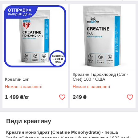
харчування з 2010-ого року. Купуючи купити у нас, Ви
платите тільки за 100% чистий перевірений товар!
Креатин Гідрохлорид (Con-
Креатин 1кг
Cret) 100 г США
Немає в наявності
Немає в наявності
1 499
249
₴/кг
₴
Види креатину
Креатин моногідрат (Creatine Monohydrate)
- перша
"робоча" форма креатину. У перші була відкрита в 1832 році.