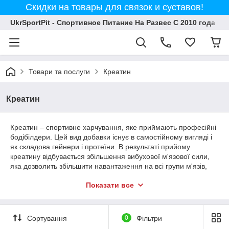
Скидки на товары для связок и суставов!
UkrSportPit - Спортивное Питание На Развес С 2010 года
Товари та послуги
Креатин
Креатин
Креатин – спортивне харчування, яке приймають професійні
бодібілдери. Цей вид добавки існує в самостійному вигляді і
як складова гейнери і протеїни. В результаті прийому
креатину відбувається збільшення вибухової м'язової сили,
яка дозволить збільшити навантаження на всі групи м'язів,
що сприяє результативності занять спортом. Щоб не тільки
Показати все
збільшити м'язову масу, але і поліпшити показники
витривалості, варто включити в раціон креатиновые добавки.
У нашому магазині можна купити креатин на вагу за
Сортування
0
Фільтри
найдоступнішими цінами в Києві і Україні. Ми є найбільш
перевіреним постачальником інгредієнтів спортивного