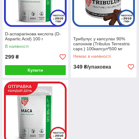
D-аспарагінова кислота (D-
Aspartic Acid) 100 г
Трибулус у капсулах 90%
сапонінів (Tribulus Terrestris
В наявності
caps.) 100капсул*500 мг
299
Немає в наявності
₴
349
₴/упаковка
Купити