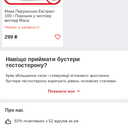
Мака Перуанська Екстракт
100 г Порошок у чистому
вигляді Maca
Немає в наявності
299
₴
Навіщо приймати бустери
тестостерону?
Крім збільшення сили і стимуляції м'язового зростання,
бустери тестостерону коригують рівень чоловічих статевих
гормонів. До їх складу, як правило, входять вітаміни,
Показати все
натуральні елементи, рідше – синтетичні речовини. Вживати
цю продукцію не рекомендується до досягнення 20 років.
Особливою популярністю бустери користуються у чоловіків,
які перейшли тридцятирічний рубіж, у яких виникає гостра
Про нас
необхідність підвищення природного рівня тестостерону.
92% позитивних з 52 відгуків за рік
Основні ефекти після застосування тестостероновых
бустерів: