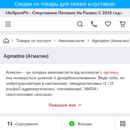
Скидки на товары для связок и суставов!
UkrSportPit - Спортивное Питание На Развес С 2010 года
Товари та послуги
Амінокислоти
Agmatine (Агматин)
Agmatine (Агматин)
Агматин – це похідна амінокислота від молекули
L-аргініну
,
яка генерується шляхом її декарбоксилювання. Веде себе, як
нейротрансмітери в нікотинових, имидазолиновых I1 і I2,
альфа2-адренергичаских, глютамінової, NMDA і
серотонінових сенсорах.
Купити Агматин в Києві з доставкою по Україні можна в
Показати все
нашому інтернет магазині UkrSportPit.
Сортування
0
Фільтри