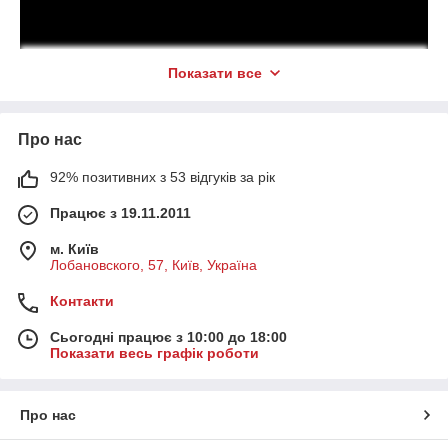
Показати все
Агматин в спортивному харчуванні
Про нас
Основні ефекти від прийому Агматина:
92% позитивних з 53 відгуків за рік
Стимулює ензим «nitric oxide synthase» (NOS) що
призводить до генерації оксиду нітрогену та його
Працює з 19.11.2011
метаболізму;
м. Київ
Таким чином, розвивається генералізована
Лобановского, 57, Київ, Україна
вазодилатація, посилюється кровообіг внутрішніх
органів і знижується артеріальний тиск;
Контакти
Саме цей процес забезпечує всім відомий "пампінг" -
Сьогодні працює з 10:00 до 18:00
накачування м'язів кров'ю і поживними речовинами, що
Показати весь графік роботи
веде до зростання м'язів;
Проміжна субстанція в генерації поліамінів;
Про нас
Чинить седативну дію за рахунок дезактивації
симпатичної НС та активації парасимпатичної НС;