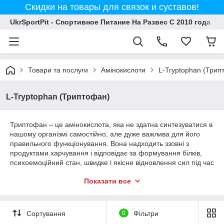
Скидки на товары для связок и суставов!
UkrSportPit - Спортивное Питание На Развес С 2010 года
Товари та послуги
Амінокислоти
L-Tryptophan (Трип
L-Tryptophan (Триптофан)
Триптофан – це амінокислота, яка не здатна синтезуватися в
нашому організмі самостійно, але дуже важлива для його
правильного функціонування. Вона надходить ззовні з
продуктами харчування і відповідає за формування білків,
психоемоційний стан, швидке і якісне відновлення сил під час
нічного сну.
Показати все
Амінокислота триптофан, а точніше її L-форма, що входить
до складу білків і є прекурсором гормону гарного настрою
(серотоніну). На сайті UkrSportPit представлений якісний і
Сортування
0
Фільтри
безпечний Л-Триптофан. Купити його з доставкою в будь-яке
інше місто України не складе труднощів завдяки нашому