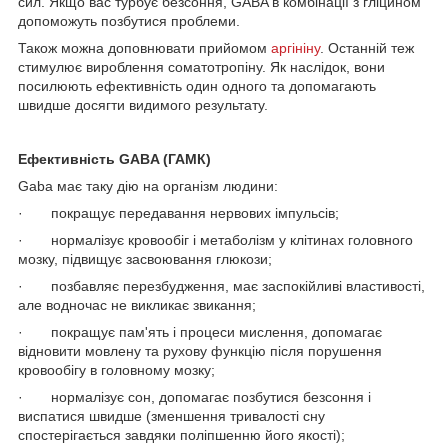
сил. Якщо вас турбує безсоння, GABA в комбінації з гліцином
допоможуть позбутися проблеми.
Також можна доповнювати прийомом
аргініну
. Останній теж
стимулює вироблення соматотропіну. Як наслідок, вони
посилюють ефективність один одного та допомагають
швидше досягти видимого результату.
Ефективність GABA (ГАМК)
Gaba має таку дію на організм людини:
· покращує передавання нервових імпульсів;
· нормалізує кровообіг і метаболізм у клітинах головного
мозку, підвищує засвоювання глюкози;
· позбавляє перезбудження, має заспокійливі властивості,
але водночас не викликає звикання;
· покращує пам'ять і процеси мислення, допомагає
відновити мовлену та рухову функцію після порушення
кровообігу в головному мозку;
· нормалізує сон, допомагає позбутися безсоння і
виспатися швидше (зменшення тривалості сну
спостерігається завдяки поліпшенню його якості);