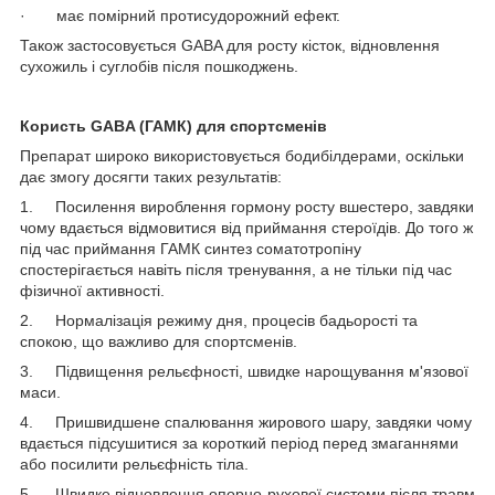
· має помірний протисудорожний ефект.
Також застосовується GABA для росту кісток, відновлення
сухожиль і суглобів після пошкоджень.
Користь GABA (ГАМК) для спортсменів
Препарат широко використовується бодибілдерами, оскільки
дає змогу досягти таких результатів:
1. Посилення вироблення гормону росту вшестеро, завдяки
чому вдається відмовитися від приймання стероїдів. До того ж
під час приймання ГАМК синтез соматотропіну
спостерігається навіть після тренування, а не тільки під час
фізичної активності.
2. Нормалізація режиму дня, процесів бадьорості та
спокою, що важливо для спортсменів.
3. Підвищення рельєфності, швидке нарощування м'язової
маси.
4. Пришвидшене спалювання жирового шару, завдяки чому
вдається підсушитися за короткий період перед змаганнями
або посилити рельєфність тіла.
5. Швидке відновлення опорно-рухової системи після травм