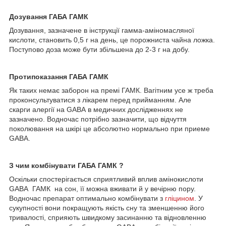
Дозування ГАБА
ГАМК
Дозування, зазначене в
інструкції гамма-аміномасляної
кислоти, становить 0,5 г на день, це порожниста чайна ложка.
Поступово доза може бути збільшена до 2-3 г на добу.
Протипоказання ГАБА
ГАМК
Як таких немає заборон на премі ГАМК. Вагітним усе ж треба
проконсультуватися з лікарем перед прийманням. Але
скарги
алергії на GABA
в медичних дослідженнях не
зазначено. Водночас потрібно зазначити, що відчуття
поколювання на шкірі це абсолютно нормально при приеме
GABA.
З чим комбінувати ГАБА
ГАМК
?
Оскільки спостерігається сприятливий вплив амінокислоти
GABA ГАМК на сон, її можна вживати й у вечірню пору.
Водночас препарат оптимально комбінувати з
гліцином
. У
сукупності вони покращують якість сну та зменшенню його
тривалості, сприяють швидкому засинанню та відновленню