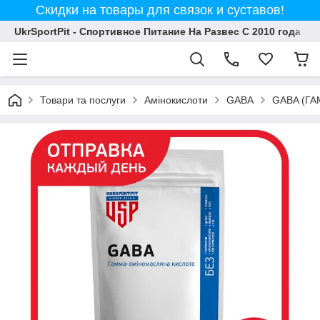
Скидки на товары для связок и суставов!
UkrSportPit - Спортивное Питание На Развес С 2010 года
Товари та послуги
Амінокислоти
GABA
GABA (ГА