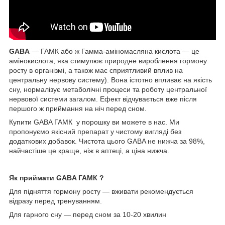
GABA
— ГАМК або ж Гамма-аміномасляна кислота — це
амінокислота, яка стимулює природне вироблення гормону
росту в організмі, а також має сприятливий вплив на
центральну нервову систему). Вона істотно впливає на якість
сну, нормалізує метаболічні процеси та роботу центральної
нервової системи загалом. Ефект відчувається вже після
першого ж приймання на ніч перед сном.
Купити GABA ГАМК у порошку ви можете в нас. Ми
пропонуємо якісний препарат у чистому вигляді без
додаткових добавок. Чистота цього GABA не нижча за 98%,
найчастіше це краще, ніж в аптеці, а ціна нижча.
Як приймати
GABA ГАМК
?
Для підняття гормону росту — вживати рекомендується
відразу перед тренуванням.
Для гарного сну — перед сном за 10-20 хвилин