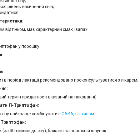
 якості сну;
ся рівень насичення снів;
кидатися.
теристики:
им відтінком, має характерний смак і запах.
иптофан у порошку.
и:
я:
 і в період лактації рекомендовано проконсультуватися з лікарем.
ння:
евий термін придатності вказаний на пакованні)
вати Л-Триптофан:
 сну найкраще комбінувати з
GABA
,
гліцином
.
-Триптофан:
м (за 30 хвилин до сну), бажано на порожній шлунок.