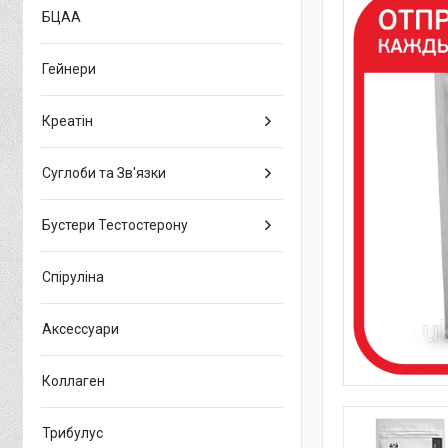
БЦАА
Гейнери
Креатін
Суглоби та Зв'язки
Бустери Тестостерону
Спіруліна
Аксессуари
Коллаген
Трибулус