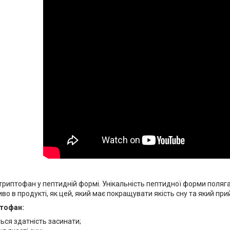
триптофан у пептидній формі. Унікальність пептидної форми поляга
во в продукті, як цей, який має покращувати якість сну та який п
тофан:
ься здатність засинати;