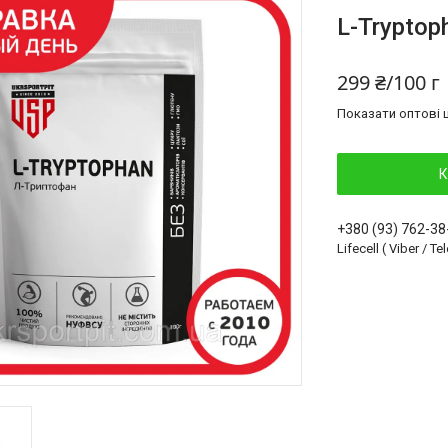
L-Trypto
299 ₴/100 г
Показати оптові ц
К
+380 (93) 762-38
Lifecell ( Viber / T