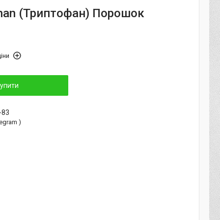
phan (Триптофан) Порошок
іни
упити
-83
elegram )