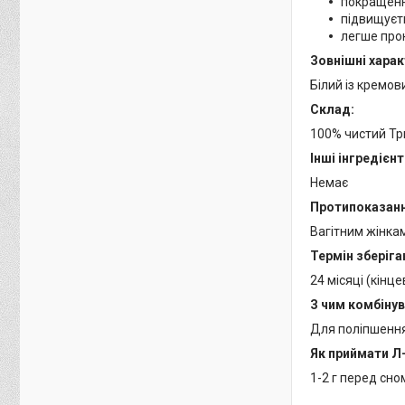
покращення
підвищуєть
легше про
Зовнішні харак
Білий із кремов
Склад
:
100% чистий Тр
Інші інгредієнт
Немає
Протипоказанн
Вагітним жінкам
Термін зберіга
24 місяці (кінц
З чим комбіну
Для поліпшення
Як приймати Л
1-2 г перед сно