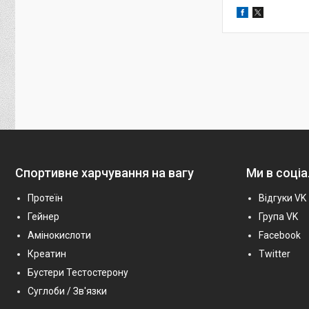
Спортивне харчування на вагу
Ми в соці
Протеїн
Відгуки VK
Гейнер
Група VK
Амінокислоти
Facebook
Креатин
Twitter
Бустери Тестостерону
Суглоби / Зв'язки