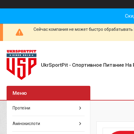
Ски
Сейчас компания не может быстро обрабатывать 
UkrSportPit - Спортивное Питание На 
Протеїни
Амінокислоти