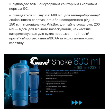
відповідає всім найсуворішим санітарним і харчовим
нормам ЄС.
складається з 3 відсіків: 600 мл. для гейнера/протеїну/
любов іншого спортивного або неспортивного рідини,
150 мл. зі спеціальним PillsBox для таблеток/капсул, 200
мл — відсік для вільного назаскування, найчастіше
використовується для сухих порошків — гейнерів/
протеїнів/прогресивників/BCAA та інших амінокислот/
креатину