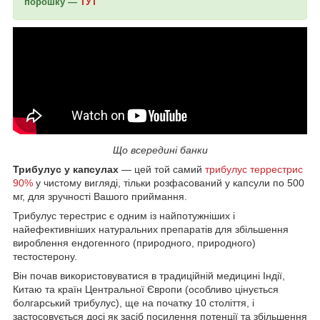
порошку —
ТУТ
Що всередині банки
Трибулус у капсулах
— цей той самий
трибулус террестрис
90%
у чистому вигляді, тільки розфасований у капсули по 500
мг, для зручності Вашого приймання.
Трибулус терестрис є одним із найпотужніших і
найефективніших натуральних препаратів для збільшення
вироблення ендогенного (природного, природного)
тестостерону.
Він почав використовуватися в традиційній медицині Індії,
Китаю та країн Центральної Європи (особливо цінується
болгарський трибулус), ще на початку 10 століття, і
застосовується досі як засіб посилення потенції та збільшення