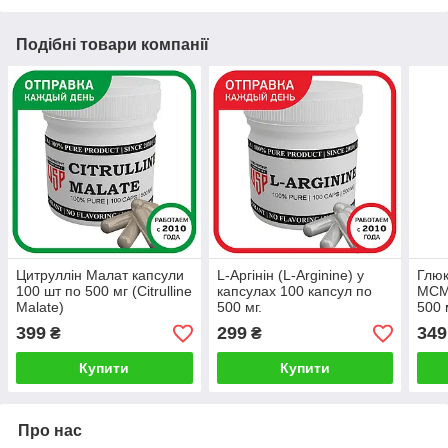
Подібні товари компанії
Цитруллін Малат капсули
L-Аргінін (L-Arginine) у
Глюк
100 шт по 500 мг (Citrulline
капсулах 100 капсул по
МСМ 
Malate)
500 мг.
500 
Chon
399
299
349
₴
₴
Купити
Купити
Про нас