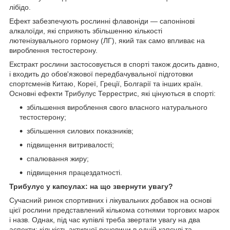
лібідо.
Ефект забезпечують рослинні флавоніди — сапонінові
алкалоїди, які сприяють збільшенню кількості
лютенізувального гормону (ЛГ), який так само впливає на
вироблення тестостерону.
Екстракт рослини застосовується в спорті також досить давно,
і входить до обов'язкової передбачувальної підготовки
спортсменів Китаю, Кореї, Греції, Болгарії та інших країн.
Основні ефекти Трибулус Террестрис, які цінуються в спорті:
збільшення вироблення свого власного натурального
тестостерону;
збільшення силових показників;
підвищення витривалості;
спалювання жиру;
підвищення працездатності.
Трибулус у капсулах: на що звернути увагу?
Сучасний ринок спортивних і лікувальних добавок на основі
цієї рослини представлений кількома сотнями торгових марок
і назв. Однак, під час купівлі треба звертати увагу на два
аспекти: кількість активної речовини в одній капсулі та