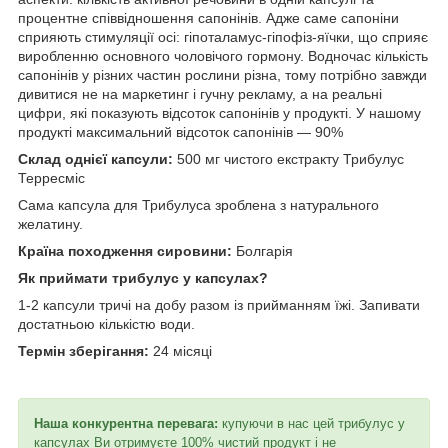
процентне співвідношення сапонінів. Адже саме сапоніни
сприяють стимуляції осі: гіпоталамус-гіпофіз-яїчки, що сприяє
виробленню основного чоловічого гормону. Водночас кількість
сапонінів у різних частин рослини різна, тому потрібно завжди
дивитися не на маркетинг і гучну рекламу, а на реальні
цифри, які показують відсоток сапонінів у продукті. У нашому
продукті максимальний відсоток сапонінів — 90%
Склад однієї капсули:
500 мг чистого екстракту Трибулус
Терресміс
Сама капсула для Трибулуса зроблена з натурального
желатину.
Країна походження сировини:
Болгарія
Як приймати трибулус у капсулах?
1-2 капсули тричі на добу разом із прийманням їжі. Запивати
достатньою кількістю води.
Термін зберігання:
24 місяці
Наша конкурентна перевага:
купуючи в нас цей трибулус у
капсулах Ви отримуєте 100% чистий продукт і не