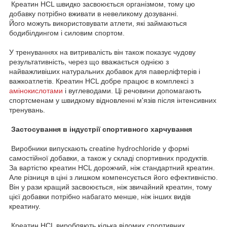
Креатин HCL швидко засвоюється організмом, тому цю
добавку потрібно вживати в невеликому дозуванні.
Його можуть використовувати атлети, які займаються
бодибілдингом і силовим спортом.
У тренуваннях на витривалість він також показує чудову
результативність, через що вважається однією з
найважливіших натуральних добавок для паверліфтерів і
важкоатлетів. Креатин HCL добре працює в комплексі з
амінокислотами
і вуглеводами. Ці речовини допомагають
спортсменам у швидкому відновленні м'язів після інтенсивних
тренувань.
Застосування в індустрії спортивного харчування
Виробники випускають creatine hydrochloride у формі
самостійної добавки, а також у складі спортивних продуктів.
За вартістю креатин HCL дорожчий, ніж стандартний креатин.
Але різниця в ціні з лишком компенсується його ефективністю.
Він у рази кращий засвоюється, ніж звичайний креатин, тому
цієї добавки потрібно набагато менше, ніж інших видів
креатину.
Креатин HCL виробляють кілька відомих спортивних