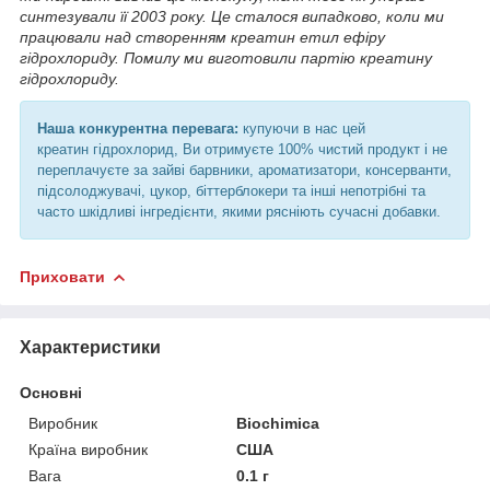
синтезували її 2003 року. Це сталося випадково, коли ми
працювали над створенням креатин етил ефіру
гідрохлориду. Помилу ми виготовили партію креатину
гідрохлориду.
Наша конкурентна перевага:
купуючи в нас цей
креатин гідрохлорид, Ви отримуєте 100% чистий продукт і не
переплачуєте за зайві барвники, ароматизатори, консерванти,
підсолоджувачі, цукор, біттерблокери та інші непотрібні та
часто шкідливі інгредієнти, якими рясніють сучасні добавки.
Приховати
Характеристики
Основні
Виробник
Biochimica
Країна виробник
США
Вага
0.1 г