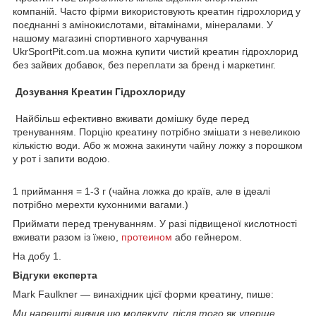
компаній. Часто фірми використовують креатин гідрохлорид у
поєднанні з амінокислотами, вітамінами, мінералами. У
нашому магазині спортивного харчування
UkrSportPit.com.ua можна купити чистий креатин гідрохлорид
без зайвих добавок, без переплати за бренд і маркетинг.
Дозування Креатин Гідрохлориду
Найбільш ефективно вживати домішку буде перед
тренуванням. Порцію креатину потрібно змішати з невеликою
кількістю води. Або ж можна закинути чайну ложку з порошком
у рот і запити водою.
1 приймання = 1-3 г (чайна ложка до країв, але в ідеалі
потрібно мерехти кухонними вагами.)
Приймати перед тренуванням. У разі підвищеної кислотності
вживати разом із їжею,
протеином
або гейнером.
На добу 1.
Відгуки експерта
Mark Faulkner — винахідник цієї форми креатину, пише:
Ми нарешті вивчив цю молекулу, після того як уперше