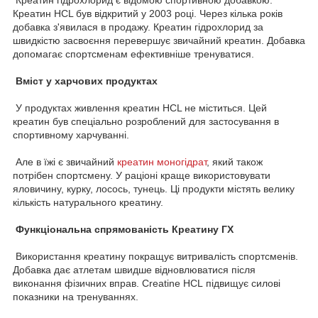
Креатин HCL був відкритий у 2003 році. Через кілька років
добавка з'явилася в продажу. Креатин гідрохлорид за
швидкістю засвоєння перевершує звичайний креатин. Добавка
допомагає спортсменам ефективніше тренуватися.
Вміст у харчових продуктах
У продуктах живлення креатин HCL не міститься. Цей
креатин був спеціально розроблений для застосування в
спортивному харчуванні.
Але в їжі є звичайний
креатин моногідрат
, який також
потрібен спортсмену. У раціоні краще використовувати
яловичину, курку, лосось, тунець. Ці продукти містять велику
кількість натурального креатину.
Функціональна спрямованість Креатину ГХ
Використання креатину покращує витривалість спортсменів.
Добавка дає атлетам швидше відновлюватися після
виконання фізичних вправ. Creatine HCL підвищує силові
показники на тренуваннях.