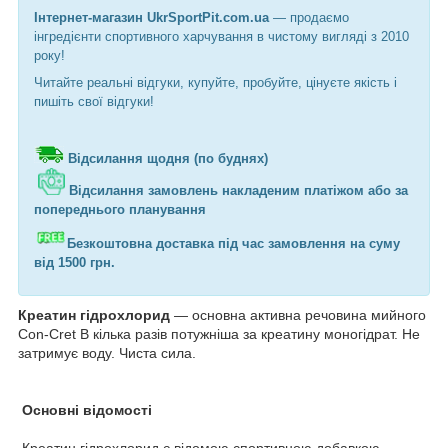
Інтернет-магазин
UkrSportPit.com.ua
— продаємо
інгредієнти спортивного харчування в чистому вигляді з 2010
року!
Читайте реальні відгуки, купуйте, пробуйте, цінуєте якість і
пишіть свої відгуки!
Відсилання щодня (по буднях)
Відсилання замовлень накладеним платіжом або за
попереднього планування
Безкоштовна доставка під час замовлення на суму
від 1500 грн.
Креатин гідрохлорид
— основна активна речовина мийного
Con-Cret В кілька разів потужніша за креатину моногідрат. Не
затримує воду. Чиста сила.
Основні відомості
Креатин гідрохлорид є відомою спортивною добавкою.