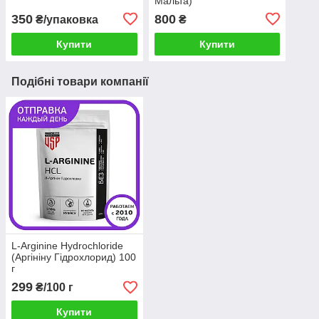
Мальта)
350
800
₴/упаковка
₴
Купити
Купити
Подібні товари компанії
L-Arginine Hydrochloride
(Аргініну Гідрохлорид) 100
г
299
₴/100 г
Купити